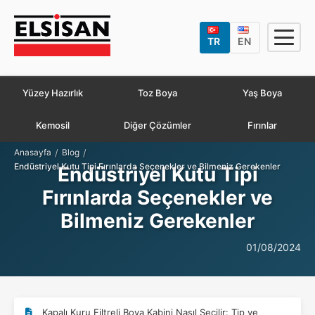
TR
EN
Yüzey Hazırlık
Toz Boya
Yaş Boya
Kemosil
Diğer Çözümler
Fırınlar
/
/
Anasayfa
Blog
Endüstriyel Kutu Tipi Fırınlarda Seçenekler ve Bilmeniz Gerekenler
Endüstriyel Kutu Tipi
Fırınlarda Seçenekler ve
Bilmeniz Gerekenler
01/08/2024
Kapalı Kuru Filtreli Boya Kabini Nasıl Seçilir: Tip ve