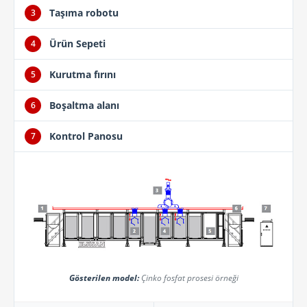
Taşıma robotu
3
Ürün Sepeti
4
Kurutma fırını
5
Boşaltma alanı
6
Kontrol Panosu
7
Gösterilen model:
Çinko fosfat prosesi örneği