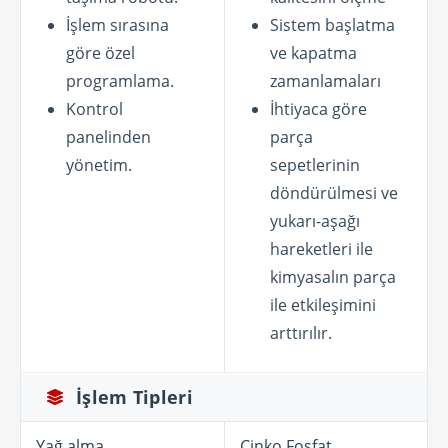
İşlem sırasına
Sistem başlatma
göre özel
ve kapatma
programlama.
zamanlamaları
Kontrol
İhtiyaca göre
panelinden
parça
yönetim.
sepetlerinin
döndürülmesi ve
yukarı-aşağı
hareketleri ile
kimyasalın parça
ile etkileşimini
arttırılır.
İşlem Tipleri
Yağ alma
Çinko Fosfat