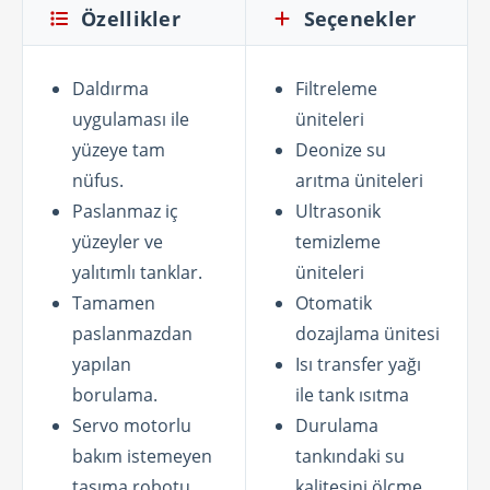
Özellikler
Seçenekler
Daldırma
Filtreleme
uygulaması ile
üniteleri
yüzeye tam
Deonize su
nüfus.
arıtma üniteleri
Paslanmaz iç
Ultrasonik
yüzeyler ve
temizleme
yalıtımlı tanklar.
üniteleri
Tamamen
Otomatik
paslanmazdan
dozajlama ünitesi
yapılan
Isı transfer yağı
borulama.
ile tank ısıtma
Servo motorlu
Durulama
bakım istemeyen
tankındaki su
taşıma robotu.
kalitesini ölçme