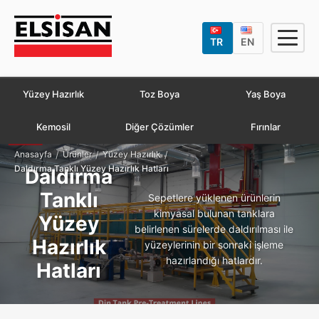
TR
EN
Yüzey Hazırlık
Toz Boya
Yaş Boya
Kemosil
Diğer Çözümler
Fırınlar
/
/
/
Anasayfa
Ürünler
Yüzey Hazırlık
Daldırma Tanklı Yüzey Hazırlık Hatları
Daldırma
Tanklı
Sepetlere yüklenen ürünlerin
kimyasal bulunan tanklara
Yüzey
belirlenen sürelerde daldırılması ile
Hazırlık
yüzeylerinin bir sonraki işleme
hazırlandığı hatlardır.
Hatları