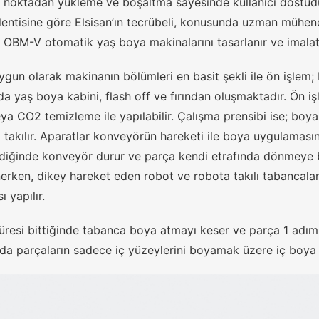
k noktadan yükleme ve boşaltma sayesinde kullanıcı dostudur
klentisine göre Elsisan’ın tecrübeli, konusunda uzman mühen
i OBM-V otomatik yaş boya makinalarını tasarlanır ve imalatı 
gun olarak makinanın bölümleri en basit şekli ile ön işlem; 
da yaş boya kabini, flash off ve fırından oluşmaktadır. Ön iş
ya CO2 temizleme ile yapılabilir. Çalışma prensibi ise; boy
 takılır. Aparatlar konveyörün hareketi ile boya uygulamasını
diğinde konveyör durur ve parça kendi etrafında dönmeye b
erken, dikey hareket eden robot ve robota takılı tabancal
 yapılır.
resi bittiğinde tabanca boya atmayı keser ve parça 1 adım
da parçaların sadece iç yüzeylerini boyamak üzere iç boya 