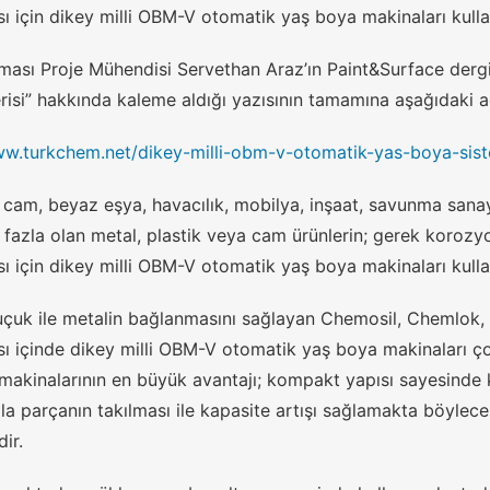
 için dikey milli OBM-V otomatik yaş boya makinaları kullanı
irması Proje Mühendisi Servethan Araz’ın Paint&Surface der
si” hakkında kaleme aldığı yazısının tamamına aşağıdaki adr
ww.turkchem.net/dikey-milli-obm-v-otomatik-yas-boya-sist
 cam, beyaz eşya, havacılık, mobilya, inşaat, savunma sanay
 fazla olan metal, plastik veya cam ürünlerin; gerek korozy
 için dikey milli OBM-V otomatik yaş boya makinaları kullanı
uçuk ile metalin bağlanmasını sağlayan Chemosil, Chemlok, M
ı içinde dikey milli OBM-V otomatik yaş boya makinaları ç
makinalarının en büyük avantajı; kompakt yapısı sayesinde k
la parçanın takılması ile kapasite artışı sağlamakta böylece
ir.