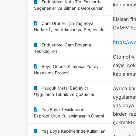
Endüstriyel Kutu Tipi Fırınlarda
kaplanması
Seçenekler ve Bilmeniz Gerekenler
Elsisan f
Cam Ürünler için Yaş Boya
OVM-V Seri
Hatları: İşlem Adımları ve Seçenekler
https://w
Endüstriyel Cam Boyama
Teknolojileri
Otomotiv,
sayısı çok
Boya Öncesi Kimyasal Yüzey
Hazırlama Prosesi
kaplanması
Kauçuk Metal Bağlayıcı
Ayrıca ka
Uygulama Teknik ve Çözümleri
uygulamas
yaş boya 
Yaş Boya Tesislerinde
birden faz
Exproof Ürün Kullanılmasının Önemi
çekmekted
Yaş Boya Kabinlerinde Kullanılan