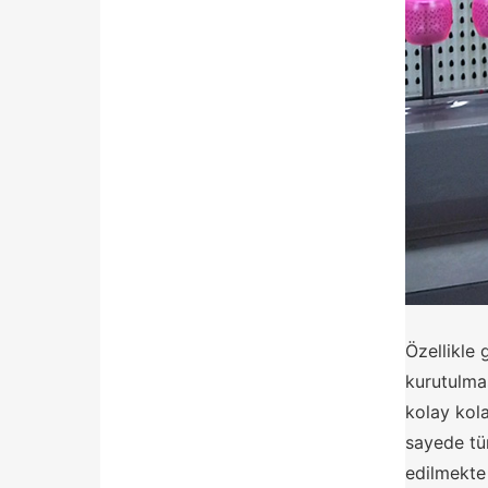
Özellikle
kurutulmas
kolay kol
sayede tüm
edilmekte 