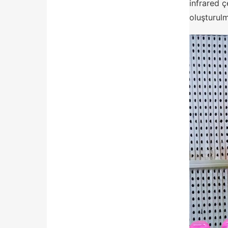
infrared ç
oluşturulm