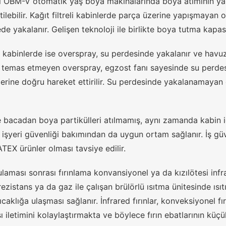
i OBM-V otomatik yaş boya makinalarında boya atımının yapıl
tilebilir. Kağıt filtreli kabinlerde parça üzerine yapışmayan 
rede yakalanır. Gelişen teknoloji ile birlikte boya tutma kapas
 kabinlerde ise overspray, su perdesinde yakalanır ve havuz
 temas etmeyen overspray, egzost fanı sayesinde su perdes
lerine doğru hareket ettirilir. Su perdesinde yakalanamayan
 bacadan boya partikülleri atılmamış, aynı zamanda kabin iç
 işyeri güvenliği bakımından da uygun ortam sağlanır. İş güve
ATEX ürünler olması tavsiye edilir.
aması sonrası fırınlama konvansiyonel ya da kızılötesi infrare
 rezistans ya da gaz ile çalışan brülörlü ısıtma ünitesinde ısıtı
sıcaklığa ulaşması sağlanır. İnfrared fırınlar, konveksiyonel f
ı iletimini kolaylaştırmakta ve böylece fırın ebatlarının küçü