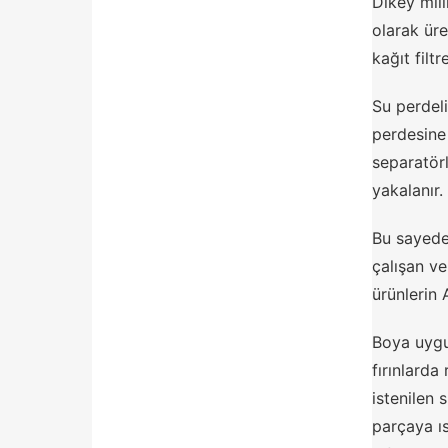
Dikey mill
olarak üre
kağıt filt
Su perdeli
perdesine
separatör
yakalanır.
Bu sayede
çalışan ve
ürünlerin 
Boya uygul
fırınlarda
istenilen 
parçaya ıs