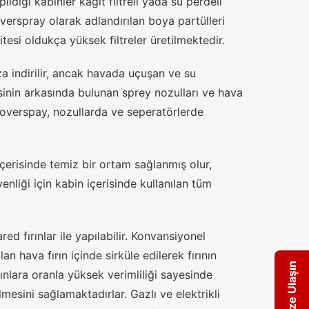
dığı kabinler kağıt filtreli yada su perdeli
overspray olarak adlandırılan boya partülleri
itesi oldukça yüksek filtreler üretilmektedir.
a indirilir, ancak havada uçuşan ve su
inin arkasında bulunan sprey nozulları ve hava
 overspay, nozullarda ve seperatörlerde
erisinde temiz bir ortam sağlanmış olur,
nliği için kabin içerisinde kullanılan tüm
d fırınlar ile yapılabilir. Konvansiyonel
lan hava fırın içinde sirküle edilerek fırının
Bize Ulaşın
ırınlara oranla yüksek verimliliği sayesinde
lmesini sağlamaktadırlar. Gazlı ve elektrikli