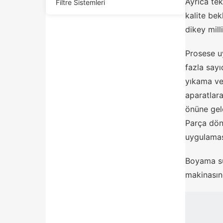
Ayrıca te
Filtre Sistemleri
kalite be
dikey mill
Prosese uy
fazla sayı
yıkama ve
aparatlara
önüne gel
Parça dön
uygulaması
Boyama sü
makinasın