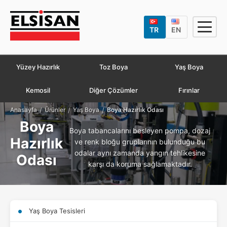
TR
EN
Yüzey Hazırlık
Toz Boya
Yaş Boya
Kemosil
Diğer Çözümler
Fırınlar
/
/
/
Anasayfa
Ürünler
Yaş Boya
Boya Hazırlık Odası
Boya
Boya tabancalarını besleyen pompa, dozaj
Hazırlık
ve renk bloğu gruplarının bulunduğu bu
odalar aynı zamanda yangın tehlikesine
Odası
karşı da koruma sağlamaktadır.
Yaş Boya Tesisleri