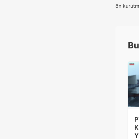
ön kurutma
Bu
P
K
Y