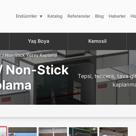
Endüstriler
Katalog
Referanslar
Blog
Haberler
Hi
Yaş Boya
Kemosil
 / Non-Stick Yüzey Kaplama
/ Non-Stick
Tepsi, tencere, tava gi
plama
kaplanmas