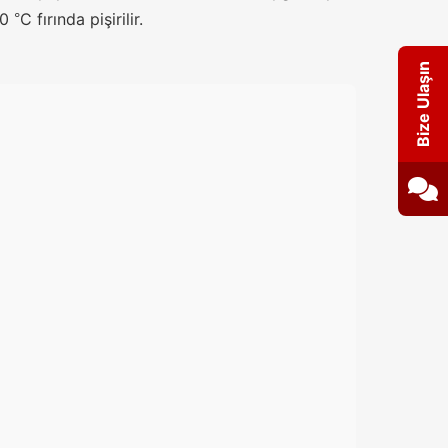
50
C fırında pişirilir.
°
Bize Ulaşın