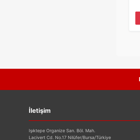
İletişim
Işıktepe Organize San. Böl. Mah.
Lacivert Cd. No.17 Nilüfer/Bursa/Türkiye