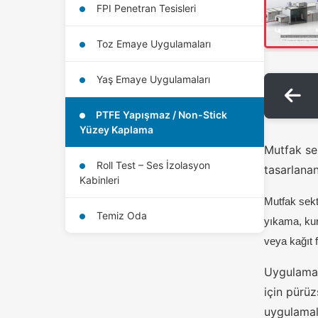
FPI Penetran Tesisleri
Toz Emaye Uygulamaları
Yaş Emaye Uygulamaları
PTFE Yapışmaz / Non-Stick
Yüzey Kaplama
Mutfak sek
Roll Test – Ses İzolasyon
tasarlanan
Kabinleri
Mutfak sektö
Temiz Oda
yıkama, kur
veya kağıt f
Uygulama 
için pürü
uygulamala