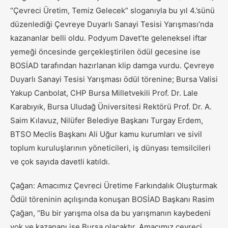
“Çevreci Üretim, Temiz Gelecek” sloganıyla bu yıl 4.’sünü
düzenlediği Çevreye Duyarlı Sanayi Tesisi Yarışması’nda
kazananlar belli oldu. Podyum Davet’te geleneksel iftar
yemeği öncesinde gerçekleştirilen ödül gecesine ise
BOSİAD tarafından hazırlanan klip damga vurdu. Çevreye
Duyarlı Sanayi Tesisi Yarışması ödül törenine; Bursa Valisi
Yakup Canbolat, CHP Bursa Milletvekili Prof. Dr. Lale
Karabıyık, Bursa Uludağ Üniversitesi Rektörü Prof. Dr. A.
Saim Kılavuz, Nilüfer Belediye Başkanı Turgay Erdem,
BTSO Meclis Başkanı Ali Uğur kamu kurumları ve sivil
toplum kuruluşlarının yöneticileri, iş dünyası temsilcileri
ve çok sayıda davetli katıldı.
Çağan: Amacımız Çevreci Üretime Farkındalık Oluşturmak
Ödül töreninin açılışında konuşan BOSİAD Başkanı Rasim
Çağan, “Bu bir yarışma olsa da bu yarışmanın kaybedeni
yok ve kazananı ise Bursa olacaktır. Amacımız çevreci