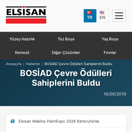
TR
EN
Yüzey Hazırlık
Toz Boya
Yaş Boya
Kemosil
Diğer Çözümler
Fırınlar
/
/
Anasayfa
Haberler
BOSİAD Çevre Ödülleri Sahiplerini Buldu
BOSİAD Çevre Ödülleri
Sahiplerini Buldu
16/06/2019
Elsisan Makine PaintExpo 2026 Karlsruhe’da