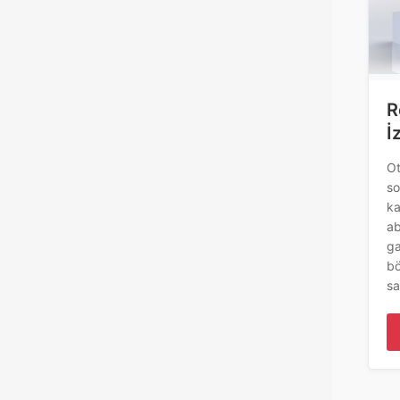
R
İ
Ot
so
ka
ab
ga
bö
sa