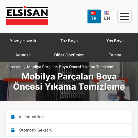
TR
EN
Yüzey Hazırlık
Toz Boya
Yaş Boya
Kemosil
Diğer Çözümler
Fırınlar
/
Anasayfa
Mobilya Parçaları Boya Öncesi Yıkama Temizleme
Mobilya Parçaları Boya
Öncesi Yıkama Temizleme
All Industries
Otomotiv Sektörü