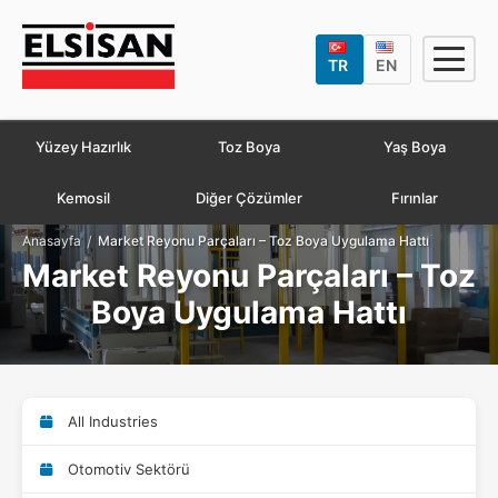
TR
EN
Yüzey Hazırlık
Toz Boya
Yaş Boya
Kemosil
Diğer Çözümler
Fırınlar
/
Anasayfa
Market Reyonu Parçaları – Toz Boya Uygulama Hattı
Market Reyonu Parçaları – Toz
Boya Uygulama Hattı
All Industries
Otomotiv Sektörü