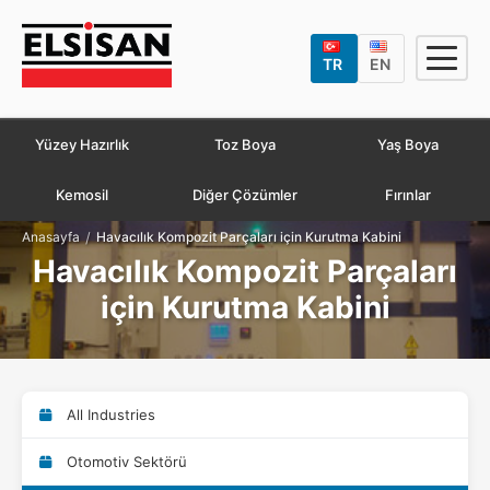
TR
EN
Yüzey Hazırlık
Toz Boya
Yaş Boya
Kemosil
Diğer Çözümler
Fırınlar
/
Anasayfa
Havacılık Kompozit Parçaları için Kurutma Kabini
Havacılık Kompozit Parçaları
için Kurutma Kabini
All Industries
Otomotiv Sektörü