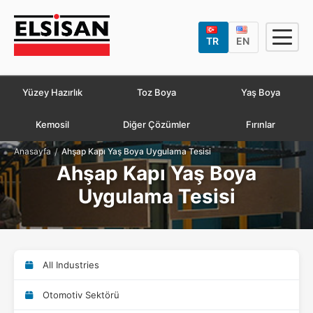
TR
EN
Yüzey Hazırlık
Toz Boya
Yaş Boya
Kemosil
Diğer Çözümler
Fırınlar
/
Anasayfa
Ahşap Kapı Yaş Boya Uygulama Tesisi
Ahşap Kapı Yaş Boya
Uygulama Tesisi
All Industries
Otomotiv Sektörü